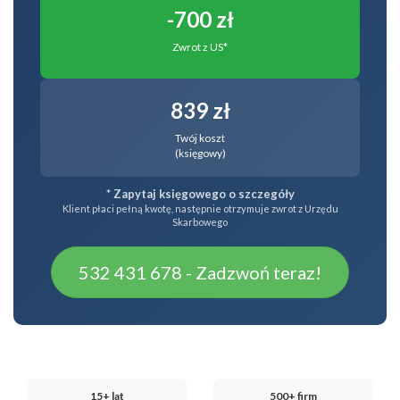
-700 zł
Zwrot z US*
839 zł
Twój koszt
(księgowy)
* Zapytaj księgowego o szczegóły
Klient płaci pełną kwotę, następnie otrzymuje zwrot z Urzędu
Skarbowego
532 431 678 - Zadzwoń teraz!
15+ lat
500+ firm