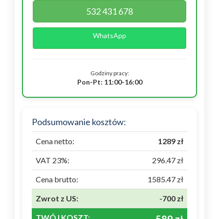
532 431 678
WhatsApp
Godziny pracy:
Pon-Pt: 11:00-16:00
Podsumowanie kosztów:
Cena netto:
1289 zł
VAT 23%:
296.47 zł
Cena brutto:
1585.47 zł
Zwrot z US:
-700 zł
TWÓJ KOSZT: