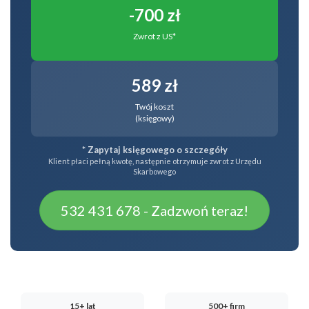
-700 zł
Zwrot z US*
589 zł
Twój koszt
(księgowy)
* Zapytaj księgowego o szczegóły
Klient płaci pełną kwotę, następnie otrzymuje zwrot z Urzędu
Skarbowego
532 431 678 - Zadzwoń teraz!
15+ lat
500+ firm