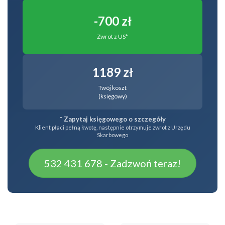
-700 zł
Zwrot z US*
1189 zł
Twój koszt
(księgowy)
* Zapytaj księgowego o szczegóły
Klient płaci pełną kwotę, następnie otrzymuje zwrot z Urzędu
Skarbowego
532 431 678 - Zadzwoń teraz!