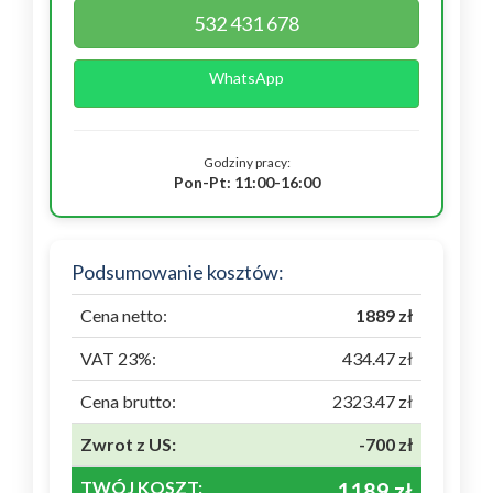
532 431 678
WhatsApp
Godziny pracy:
Pon-Pt: 11:00-16:00
Podsumowanie kosztów:
Cena netto:
1889 zł
VAT 23%:
434.47 zł
Cena brutto:
2323.47 zł
Zwrot z US:
-700 zł
TWÓJ KOSZT:
1189 zł