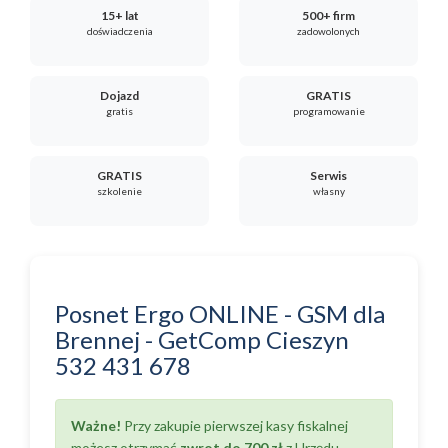
15+ lat
500+ firm
doświadczenia
zadowolonych
Dojazd
GRATIS
gratis
programowanie
GRATIS
Serwis
szkolenie
własny
Posnet Ergo ONLINE - GSM
dla
Brennej
-
GetComp Cieszyn
532 431 678
Ważne!
Przy zakupie pierwszej kasy fiskalnej
możesz otrzymać
zwrot do 700 zł
z Urzędu