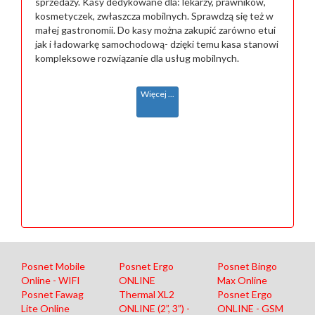
sprzedaży. Kasy dedykowane dla: lekarzy, prawników,
kosmetyczek, zwłaszcza mobilnych. Sprawdzą się też w
małej gastronomii. Do kasy można zakupić zarówno etui
jak i ładowarkę samochodową- dzięki temu kasa stanowi
kompleksowe rozwiązanie dla usług mobilnych.
Więcej ...
Posnet Mobile
Posnet Ergo
Posnet Bingo
Online - WIFI
ONLINE
Max Online
Posnet Fawag
Thermal XL2
Posnet Ergo
Lite Online
ONLINE (2”, 3”) -
ONLINE - GSM