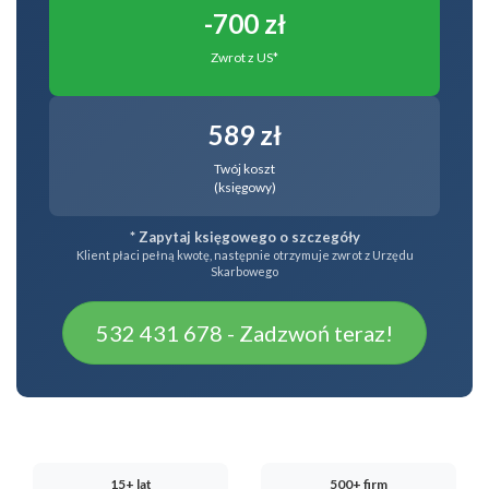
-700 zł
Zwrot z US*
589 zł
Twój koszt
(księgowy)
* Zapytaj księgowego o szczegóły
Klient płaci pełną kwotę, następnie otrzymuje zwrot z Urzędu
Skarbowego
532 431 678 - Zadzwoń teraz!
15+ lat
500+ firm