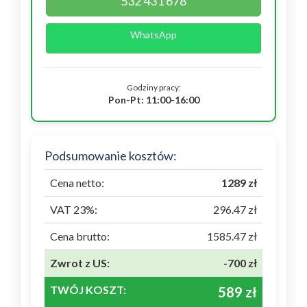
532 431 678
WhatsApp
Godziny pracy:
Pon-Pt: 11:00-16:00
Podsumowanie kosztów:
Cena netto:
1289 zł
VAT 23%:
296.47 zł
Cena brutto:
1585.47 zł
Zwrot z US:
-700 zł
TWÓJ KOSZT:
589 zł