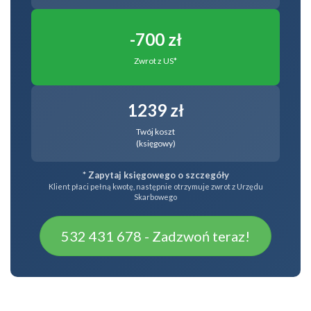
-700 zł
Zwrot z US*
1239 zł
Twój koszt
(księgowy)
* Zapytaj księgowego o szczegóły
Klient płaci pełną kwotę, następnie otrzymuje zwrot z Urzędu
Skarbowego
532 431 678 - Zadzwoń teraz!