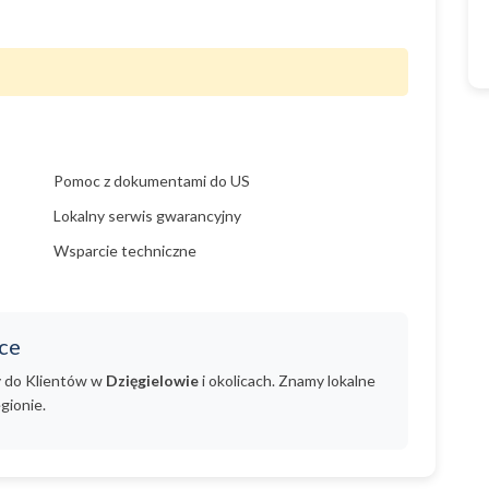
Pomoc z dokumentami do US
Lokalny serwis gwarancyjny
Wsparcie techniczne
ce
y do Klientów w
Dzięgielowie
i okolicach. Znamy lokalne
gionie.