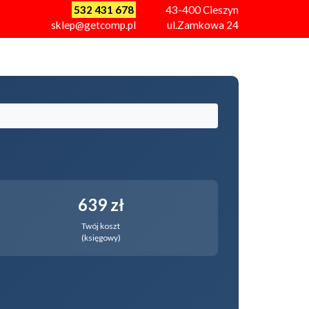
532 431 678
43-400
Cieszyn
sklep@getcomp.pl
ul.Zamkowa 24
639 zł
Twój koszt
(księgowy)