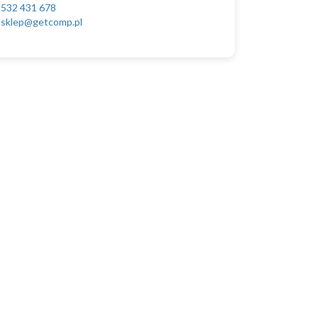
532 431 678
sklep@getcomp.pl