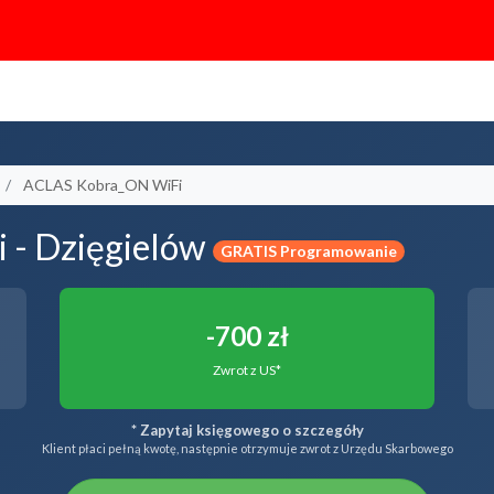
ACLAS Kobra_ON WiFi
 - Dzięgielów
GRATIS Programowanie
-700 zł
Zwrot z US*
* Zapytaj księgowego o szczegóły
Klient płaci pełną kwotę, następnie otrzymuje zwrot z Urzędu Skarbowego