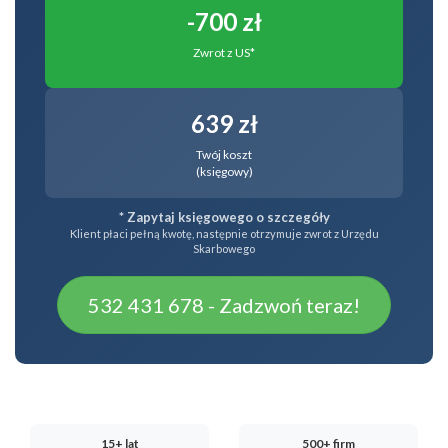
-700 zł
Zwrot z US*
639 zł
Twój koszt
(księgowy)
* Zapytaj księgowego o szczegóły
Klient płaci pełną kwotę, następnie otrzymuje zwrot z Urzędu
Skarbowego
532 431 678 - Zadzwoń teraz!
15+ lat
500+ firm