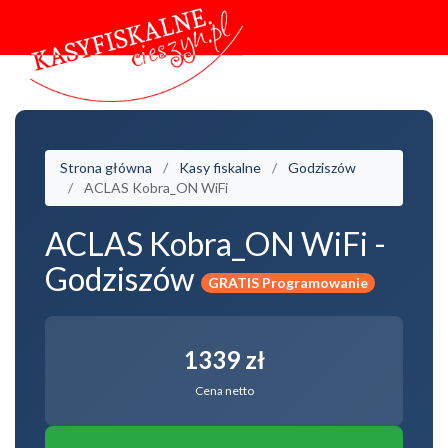
Strona główna
Kasy fiskalne
Godziszów
ACLAS Kobra_ON WiFi
ACLAS Kobra_ON WiFi -
Godziszów
GRATIS Programowanie
1339 zł
Cena netto