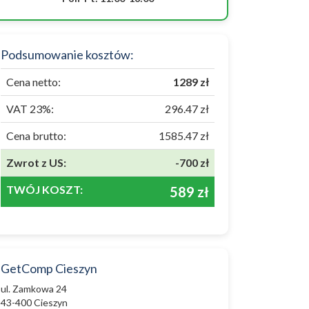
Podsumowanie kosztów:
Cena netto:
1289 zł
VAT 23%:
296.47 zł
Cena brutto:
1585.47 zł
Zwrot z US:
-700 zł
TWÓJ KOSZT:
589 zł
GetComp Cieszyn
ul. Zamkowa 24
43-400 Cieszyn