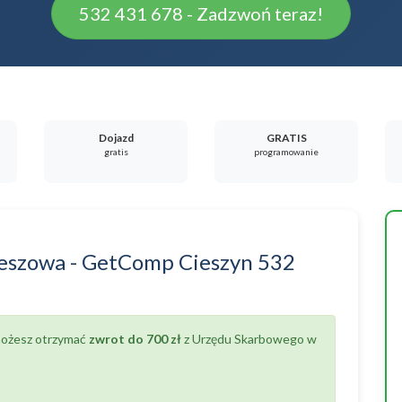
532 431 678 - Zadzwoń teraz!
Dojazd
GRATIS
gratis
programowanie
eszowa
-
GetComp Cieszyn
532
 możesz otrzymać
zwrot do 700 zł
z Urzędu Skarbowego w