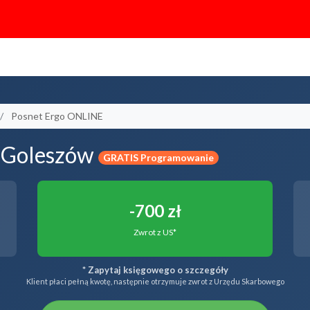
Posnet Ergo ONLINE
 Goleszów
GRATIS Programowanie
-700 zł
Zwrot z US*
* Zapytaj księgowego o szczegóły
Klient płaci pełną kwotę, następnie otrzymuje zwrot z Urzędu Skarbowego