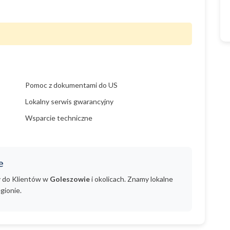
Pomoc z dokumentami do US
Lokalny serwis gwarancyjny
Wsparcie techniczne
e
y do Klientów w
Goleszowie
i okolicach. Znamy lokalne
gionie.