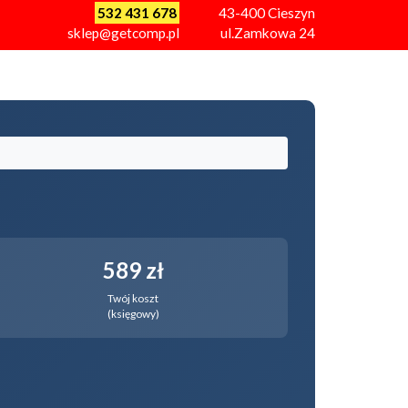
532 431 678
43-400
Cieszyn
sklep@getcomp.pl
ul.Zamkowa 24
589 zł
Twój koszt
(księgowy)