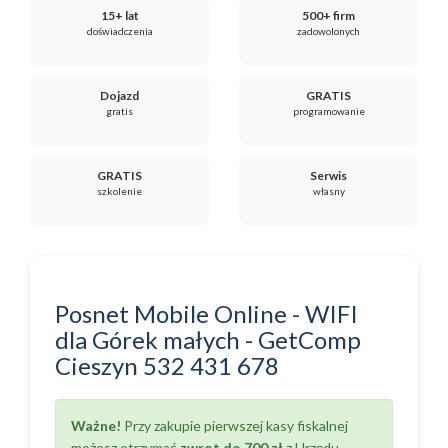
15+ lat
500+ firm
doświadczenia
zadowolonych
Dojazd
GRATIS
gratis
programowanie
GRATIS
Serwis
szkolenie
własny
Posnet Mobile Online - WIFI
dla
Górek małych
-
GetComp
Cieszyn
532 431 678
Ważne!
Przy zakupie pierwszej kasy fiskalnej
możesz otrzymać
zwrot do 700 zł
z Urzędu