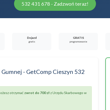
532 431 678 - Zadzwoń teraz!
Dojazd
GRATIS
gratis
programowanie
a
Gumnej
-
GetComp Cieszyn
532
 możesz otrzymać
zwrot do 700 zł
z Urzędu Skarbowego w