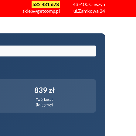
532 431 678
43-400
Cieszyn
sklep@getcomp.pl
ul.Zamkowa 24
839 zł
Twój koszt
(księgowy)