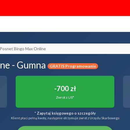
Posnet Bingo Max Online
ine - Gumna
GRATIS Programowanie
-700 zł
Zwrot z US*
* Zapytaj księgowego o szczegóły
Klient płaci pełną kwotę, następnie otrzymuje zwrot z Urzędu Skarbowego