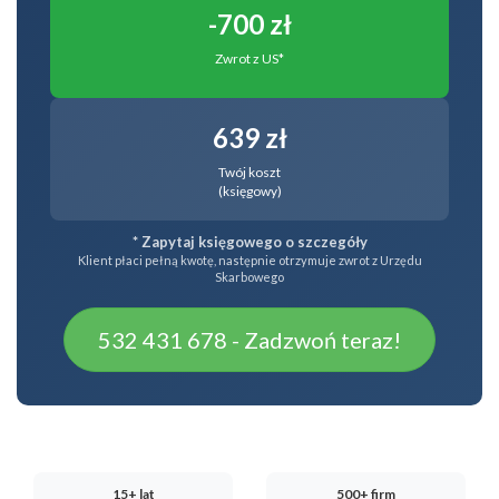
-700 zł
Zwrot z US*
639 zł
Twój koszt
(księgowy)
* Zapytaj księgowego o szczegóły
Klient płaci pełną kwotę, następnie otrzymuje zwrot z Urzędu
Skarbowego
532 431 678 - Zadzwoń teraz!
15+ lat
500+ firm