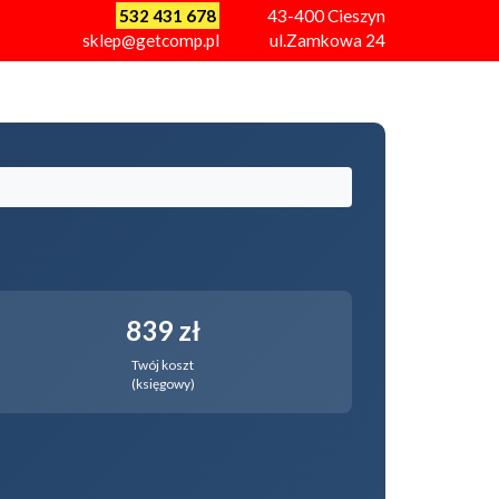
532 431 678
43-400
Cieszyn
sklep@getcomp.pl
ul.Zamkowa 24
839 zł
Twój koszt
(księgowy)