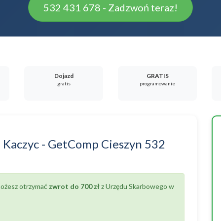
532 431 678 - Zadzwoń teraz!
Dojazd
GRATIS
gratis
programowanie
a
Kaczyc
-
GetComp Cieszyn
532
 możesz otrzymać
zwrot do 700 zł
z Urzędu Skarbowego w