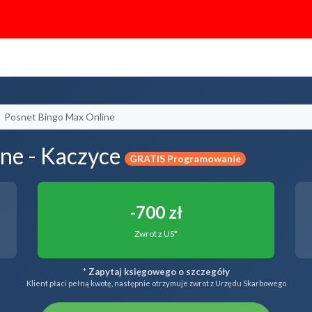
Posnet Bingo Max Online
ne - Kaczyce
GRATIS Programowanie
-700 zł
Zwrot z US*
* Zapytaj księgowego o szczegóły
Klient płaci pełną kwotę, następnie otrzymuje zwrot z Urzędu Skarbowego