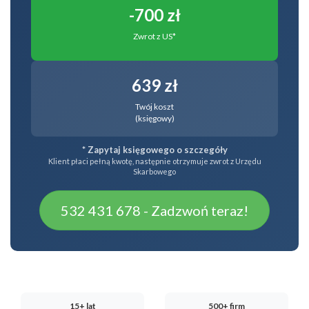
-700 zł
Zwrot z US*
639 zł
Twój koszt
(księgowy)
* Zapytaj księgowego o szczegóły
Klient płaci pełną kwotę, następnie otrzymuje zwrot z Urzędu
Skarbowego
532 431 678 - Zadzwoń teraz!
15+ lat
500+ firm