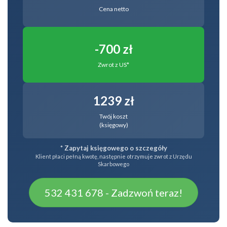
Cena netto
-700 zł
Zwrot z US*
1239 zł
Twój koszt
(księgowy)
* Zapytaj księgowego o szczegóły
Klient płaci pełną kwotę, następnie otrzymuje zwrot z Urzędu
Skarbowego
532 431 678 - Zadzwoń teraz!