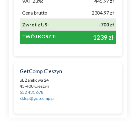
VAT 23%:
445.97 zł
Cena brutto:
2384.97 zł
Zwrot z US:
-700 zł
TWÓJ KOSZT:
1239 zł
GetComp Cieszyn
ul. Zamkowa 24
43-400 Cieszyn
532 431 678
sklep@getcomp.pl