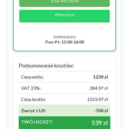
532 431 678
WhatsApp
Godziny pracy:
Pon-Pt: 11:00-16:00
Podsumowanie kosztów:
Cena netto:
1239 zł
VAT 23%:
284.97 zł
Cena brutto:
1523.97 zł
Zwrot z US:
-700 zł
TWÓJ KOSZT:
539 zł