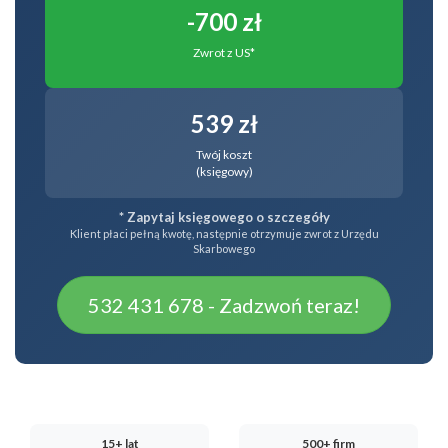
-700 zł
Zwrot z US*
539 zł
Twój koszt
(księgowy)
* Zapytaj księgowego o szczegóły
Klient płaci pełną kwotę, następnie otrzymuje zwrot z Urzędu
Skarbowego
532 431 678 - Zadzwoń teraz!
15+ lat
500+ firm