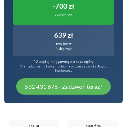
-700 zł
Zwrot z US*
639 zł
Twój koszt
(księgowy)
* Zapytaj księgowego o szczegóły
Klient płaci pełną kwotę, następnie otrzymuje zwrot z Urzędu
Skarbowego
532 431 678 - Zadzwoń teraz!
15+ lat
500+ firm