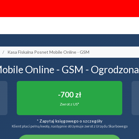
Kasa Fiskalna Posnet Mobile Online - GSM
Mobile Online - GSM - Ogrodzon
-700 zł
Zwrot z US*
* Zapytaj księgowego o szczegóły
Klient płaci pełną kwotę, następnie otrzymuje zwrot z Urzędu Skarbowego