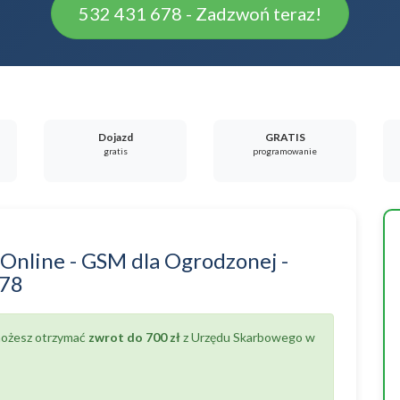
532 431 678 - Zadzwoń teraz!
Dojazd
GRATIS
gratis
programowanie
 Online - GSM
dla
Ogrodzonej
-
678
 możesz otrzymać
zwrot do 700 zł
z Urzędu Skarbowego w