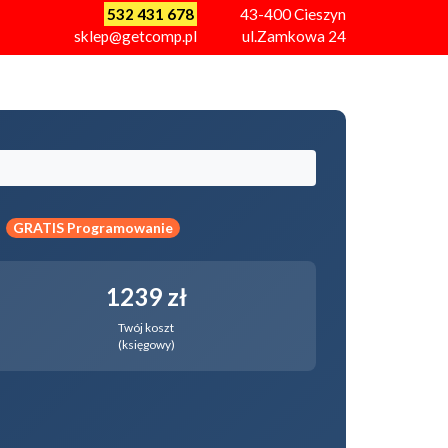
532 431 678
43-400
Cieszyn
sklep@getcomp.pl
ul.Zamkowa 24
a
GRATIS Programowanie
1239 zł
Twój koszt
(księgowy)