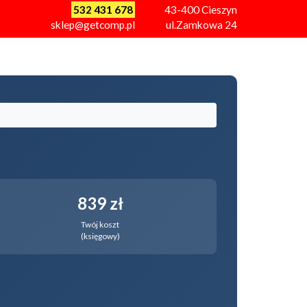
532 431 678
43-400
Cieszyn
sklep@getcomp.pl
ul.Zamkowa 24
839 zł
Twój koszt
(księgowy)