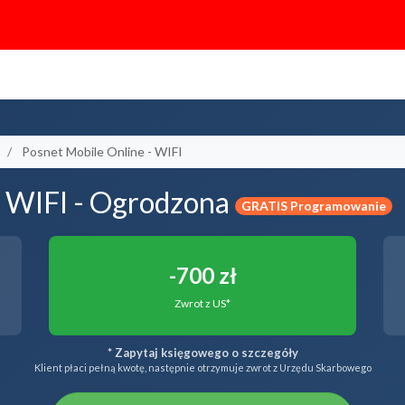
Posnet Mobile Online - WIFI
- WIFI - Ogrodzona
GRATIS Programowanie
-700 zł
Zwrot z US*
* Zapytaj księgowego o szczegóły
Klient płaci pełną kwotę, następnie otrzymuje zwrot z Urzędu Skarbowego