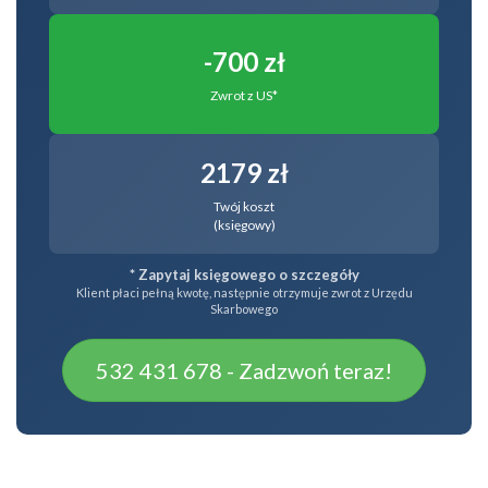
-700 zł
Zwrot z US*
2179 zł
Twój koszt
(księgowy)
* Zapytaj księgowego o szczegóły
Klient płaci pełną kwotę, następnie otrzymuje zwrot z Urzędu
Skarbowego
532 431 678 - Zadzwoń teraz!