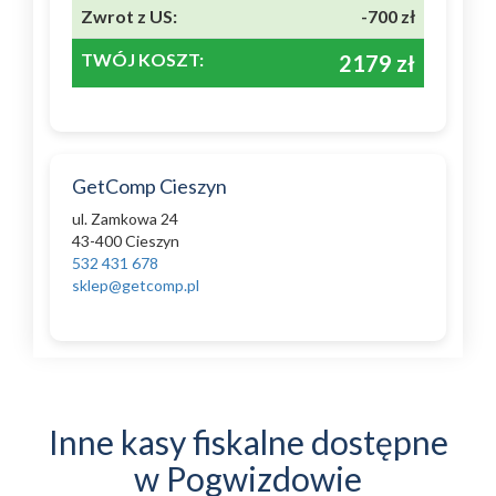
Zwrot z US:
-700 zł
TWÓJ KOSZT:
2179 zł
GetComp Cieszyn
ul. Zamkowa 24
43-400 Cieszyn
532 431 678
sklep@getcomp.pl
Inne kasy fiskalne dostępne
w Pogwizdowie