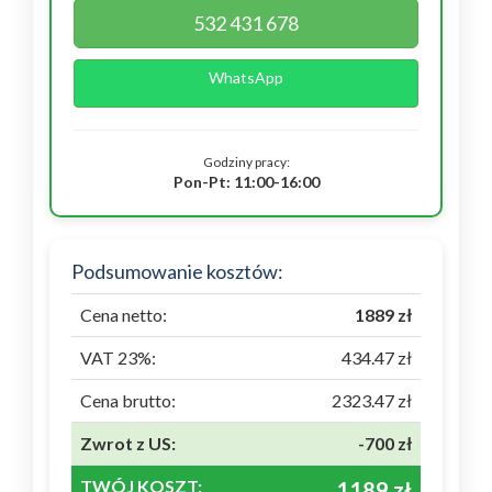
532 431 678
WhatsApp
Godziny pracy:
Pon-Pt: 11:00-16:00
Podsumowanie kosztów:
Cena netto:
1889 zł
VAT 23%:
434.47 zł
Cena brutto:
2323.47 zł
Zwrot z US:
-700 zł
TWÓJ KOSZT:
1189 zł