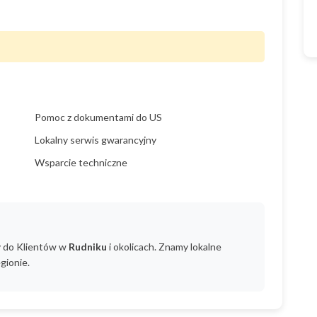
Pomoc z dokumentami do US
Lokalny serwis gwarancyjny
Wsparcie techniczne
y do Klientów w
Rudniku
i okolicach. Znamy lokalne
gionie.