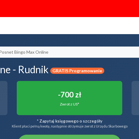
Posnet Bingo Max Online
ne - Rudnik
GRATIS Programowanie
-700 zł
Zwrot z US*
* Zapytaj księgowego o szczegóły
Klient płaci pełną kwotę, następnie otrzymuje zwrot z Urzędu Skarbowego