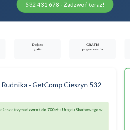
532 431 678 - Zadzwoń teraz!
Dojazd
GRATIS
gratis
programowanie
a
Rudnika
-
GetComp Cieszyn
532
 możesz otrzymać
zwrot do 700 zł
z Urzędu Skarbowego w