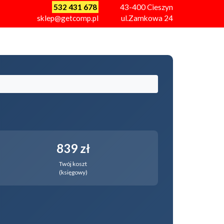
532 431 678
43-400
Cieszyn
sklep@getcomp.pl
ul.Zamkowa 24
839 zł
Twój koszt
(księgowy)