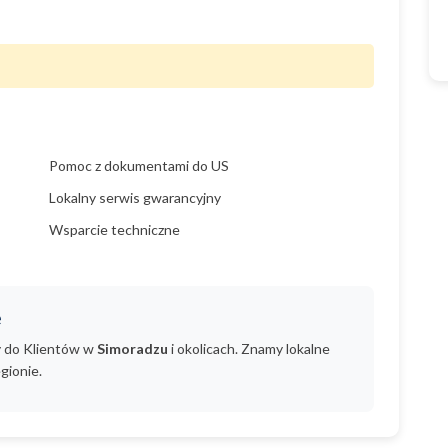
Pomoc z dokumentami do US
Lokalny serwis gwarancyjny
Wsparcie techniczne
e
y do Klientów w
Simoradzu
i okolicach. Znamy lokalne
gionie.