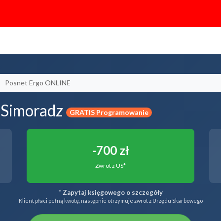
Posnet Ergo ONLINE
 Simoradz
GRATIS Programowanie
-700 zł
Zwrot z US*
* Zapytaj księgowego o szczegóły
Klient płaci pełną kwotę, następnie otrzymuje zwrot z Urzędu Skarbowego