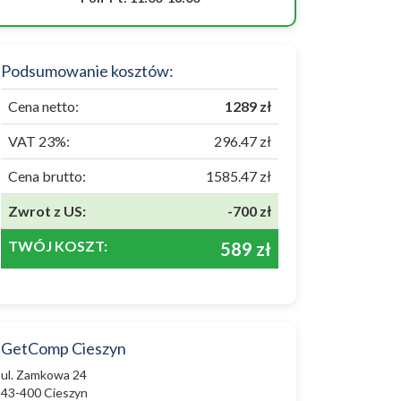
Podsumowanie kosztów:
Cena netto:
1289 zł
VAT 23%:
296.47 zł
Cena brutto:
1585.47 zł
Zwrot z US:
-700 zł
TWÓJ KOSZT:
589 zł
GetComp Cieszyn
ul. Zamkowa 24
43-400 Cieszyn