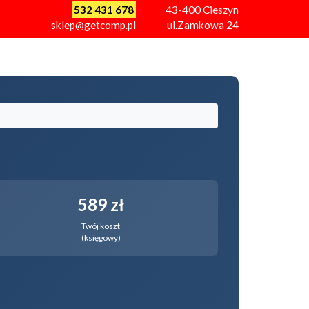
532 431 678
43-400
Cieszyn
sklep@getcomp.pl
ul.Zamkowa 24
589 zł
Twój koszt
(księgowy)