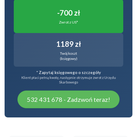
-700 zł
Zwrot z US*
1189 zł
Twój koszt
(księgowy)
* Zapytaj księgowego o szczegóły
Klient płaci pełną kwotę, następnie otrzymuje zwrot z Urzędu
Skarbowego
532 431 678 - Zadzwoń teraz!