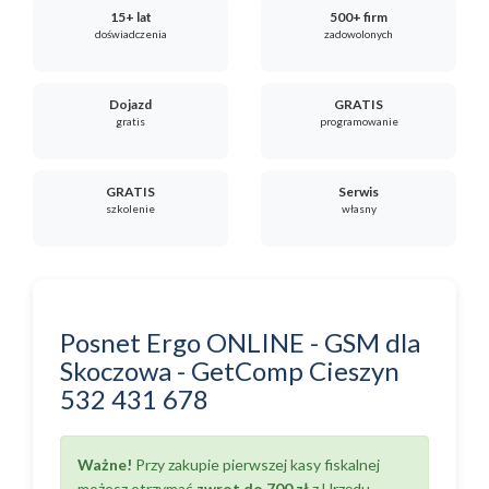
15+ lat
500+ firm
doświadczenia
zadowolonych
Dojazd
GRATIS
gratis
programowanie
GRATIS
Serwis
szkolenie
własny
Posnet Ergo ONLINE - GSM
dla
Skoczowa
-
GetComp Cieszyn
532 431 678
Ważne!
Przy zakupie pierwszej kasy fiskalnej
możesz otrzymać
zwrot do 700 zł
z Urzędu