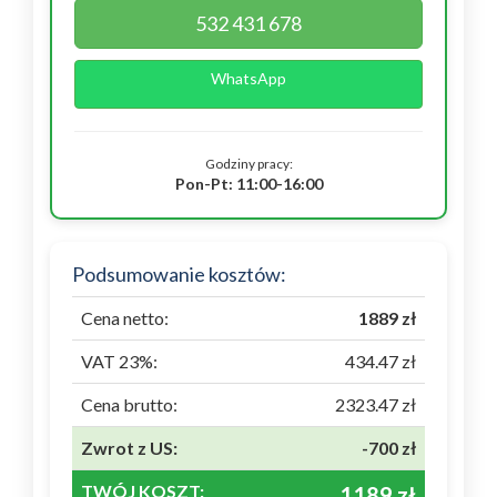
532 431 678
WhatsApp
Godziny pracy:
Pon-Pt: 11:00-16:00
Podsumowanie kosztów:
Cena netto:
1889 zł
VAT 23%:
434.47 zł
Cena brutto:
2323.47 zł
Zwrot z US:
-700 zł
TWÓJ KOSZT:
1189 zł