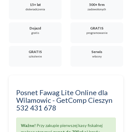
15+ lat
500+ firm
doświadczenia
zadowolonych
Dojazd
GRATIS
gratis
programowanie
GRATIS
Serwis
szkolenie
własny
Posnet Fawag Lite Online
dla
Wilamowic
-
GetComp Cieszyn
532 431 678
Ważne!
Przy zakupie pierwszej kasy fiskalnej
możesz otrzymać
zwrot do 700 zł
z Urzędu