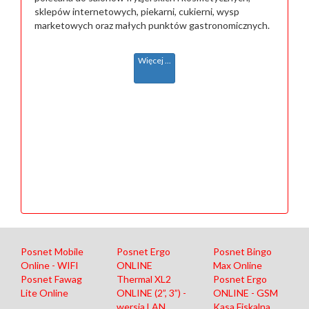
sklepów internetowych, piekarni, cukierni, wysp
marketowych oraz małych punktów gastronomicznych.
Więcej ...
Posnet Mobile
Posnet Ergo
Posnet Bingo
Online - WIFI
ONLINE
Max Online
Posnet Fawag
Thermal XL2
Posnet Ergo
Lite Online
ONLINE (2”, 3”) -
ONLINE - GSM
wersja LAN
Kasa Fiskalna