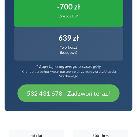
-700 zł
Zwrot z US*
639 zł
Twój koszt
(księgowy)
* Zapytaj księgowego o szczegóły
Klient płaci pełną kwotę, następnie otrzymuje zwrot z Urzędu
Skarbowego
532 431 678 - Zadzwoń teraz!
15+ lat
500+ firm