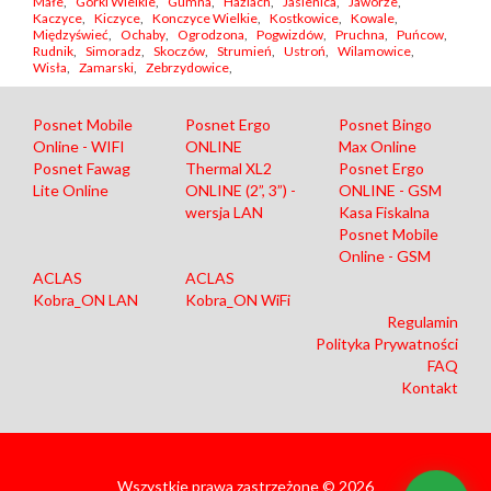
Małe
,
Górki Wielkie
,
Gumna
,
Hażlach
,
Jasienica
,
Jaworze
,
Kaczyce
,
Kiczyce
,
Konczyce Wielkie
,
Kostkowice
,
Kowale
,
Międzyświeć
,
Ochaby
,
Ogrodzona
,
Pogwizdów
,
Pruchna
,
Puńcow
,
Rudnik
,
Simoradz
,
Skoczów
,
Strumień
,
Ustroń
,
Wilamowice
,
Wisła
,
Zamarski
,
Zebrzydowice
,
Posnet Mobile
Posnet Ergo
Posnet Bingo
Online - WIFI
ONLINE
Max Online
Posnet Fawag
Thermal XL2
Posnet Ergo
Lite Online
ONLINE (2”, 3”) -
ONLINE - GSM
wersja LAN
Kasa Fiskalna
Posnet Mobile
Online - GSM
ACLAS
ACLAS
Kobra_ON LAN
Kobra_ON WiFi
Regulamin
Polityka Prywatności
FAQ
Kontakt
Wszystkie prawa zastrzeżone © 2026