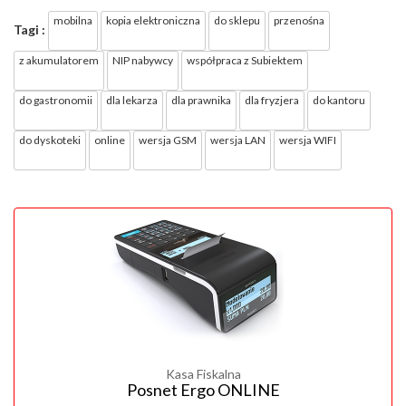
mobilna
kopia elektroniczna
do sklepu
przenośna
Tagi :
z akumulatorem
NIP nabywcy
współpraca z Subiektem
do gastronomii
dla lekarza
dla prawnika
dla fryzjera
do kantoru
do dyskoteki
online
wersja GSM
wersja LAN
wersja WIFI
Kasa Fiskalna
Posnet Ergo ONLINE