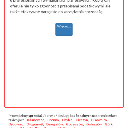
o profesjonalnych wymaganiach biznesowych, Kobra ON
oferuje nie tylko zgodność z przepisami podatkowymi, ale
także efektywne narzędzie do zarządzania sprzedażą.
Więcej ...
Prowadzimy
sprzedaż
/ serwis / obslugę
kas fiskalnych
na terenie
miast
takich jak :
Bażanowice
,
Brenna
,
Chybie
,
Cieszyn
,
Cisownica
,
Dębowiec
,
Drogomyśl
,
Dzięgielów
,
Godziszów
,
Goleszów
,
Górki